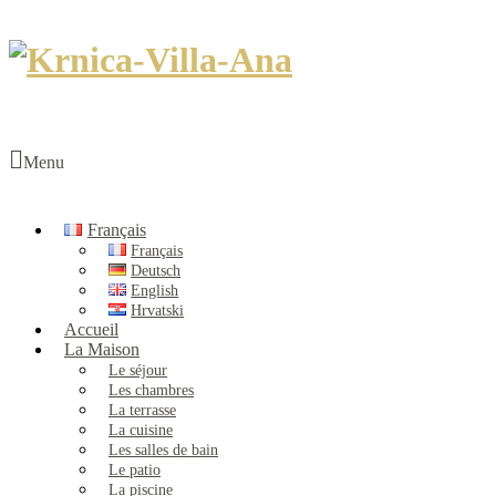
Menu
Français
Français
Deutsch
English
Hrvatski
Accueil
La Maison
Le séjour
Les chambres
La terrasse
La cuisine
Les salles de bain
Le patio
La piscine