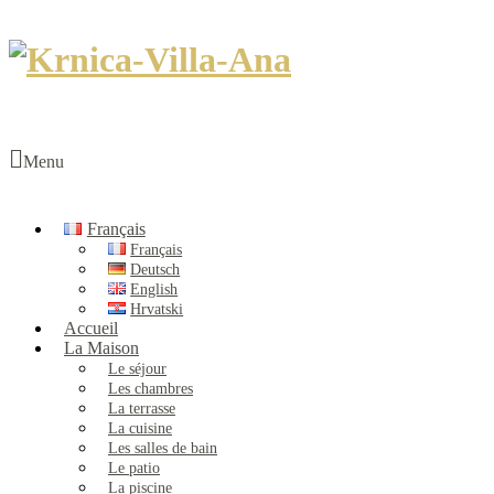
Menu
Français
Français
Deutsch
English
Hrvatski
Accueil
La Maison
Le séjour
Les chambres
La terrasse
La cuisine
Les salles de bain
Le patio
La piscine