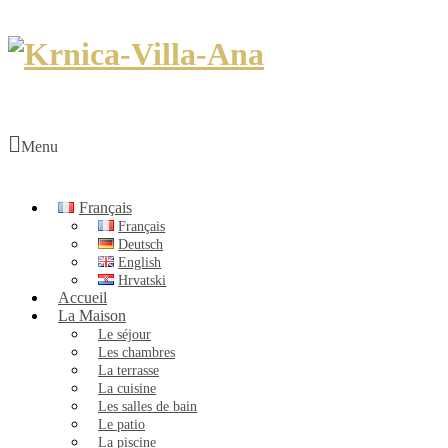
Menu
Français
Français
Deutsch
English
Hrvatski
Accueil
La Maison
Le séjour
Les chambres
La terrasse
La cuisine
Les salles de bain
Le patio
La piscine