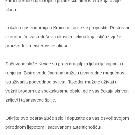
kamene kuće i upiti toplu i prijateljsku atmosferu koja ovdje
vlada.
Lokalna gastronomija u Krnici ne smije se propustiti. Restorani
i konobe će vas oduševiti ukusnim jelima koja ističu svježe
proizvode i mediteranske okuse.
Sačuvane plaže Krnice su pravi dragulj za ljubitelje kupanja i
ronjenja. Bistre vode Jadrana pružaju izvanredne mogućnosti
istraživanja podvodnog svijeta. Također možete uživati u
vožnji brodom uz spektakularnu obalu, gdje vas čekaju skriveni
zaljevi i tajanstvene špilje.
Otkrijte ovo očaravajuće selo i dopustite da vas osvoji svojom
prirodnom ljepotom i sačuvanom autentičnošću!