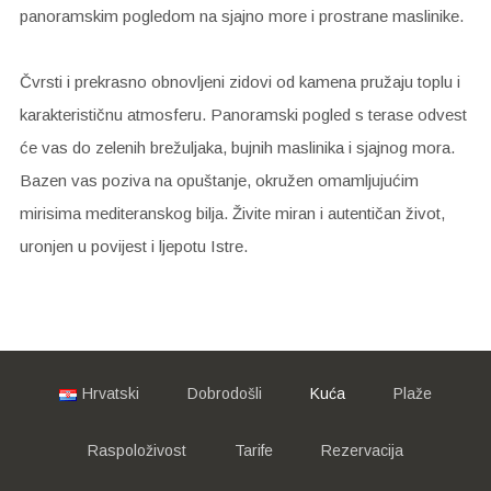
panoramskim pogledom na sjajno more i prostrane maslinike.
Čvrsti i prekrasno obnovljeni zidovi od kamena pružaju toplu i
karakterističnu atmosferu. Panoramski pogled s terase odvest
će vas do zelenih brežuljaka, bujnih maslinika i sjajnog mora.
Bazen vas poziva na opuštanje, okružen omamljujućim
mirisima mediteranskog bilja. Živite miran i autentičan život,
uronjen u povijest i ljepotu Istre.
Hrvatski
Dobrodošli
Kuća
Plaže
Raspoloživost
Tarife
Rezervacija