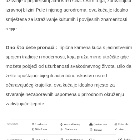
uživanje u prijateljskoj atmosferi sela. Osim toga, zahvaljujući
izravnoj blizini Pule i njenog aerodroma, ova kuća je idealno
smještena za istraživanje kulturnih i povijesnih znamenitosti
regije.
Ono što ćete pronaći :
Tipična kamena kuća s jedinstvenim
spojem tradicije i modernosti, koja pruža mirno utočište gdje
možete pobjeći od užurbanosti svakodnevnog života. Bilo da
želite opuštajući bijeg ili autentično iskustvo usred
očaravajućeg krajolika, ova kuća je idealno mjesto za
stvaranje nezaboravnih uspomena u prirodnom okruženju
zadivljujuće ljepote.